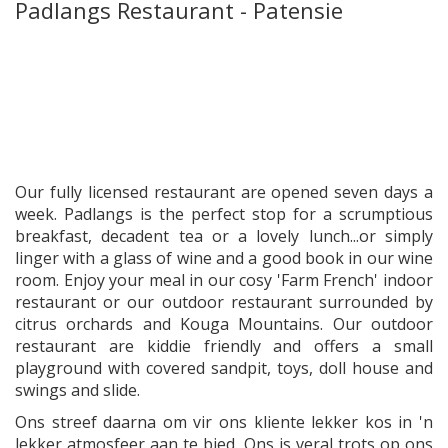
Padlangs Restaurant - Patensie
Our fully licensed restaurant are opened seven days a
week. Padlangs is the perfect stop for a scrumptious
breakfast, decadent tea or a lovely lunch...or simply
linger with a glass of wine and a good book in our wine
room. Enjoy your meal in our cosy 'Farm French' indoor
restaurant or our outdoor restaurant surrounded by
citrus orchards and Kouga Mountains. Our outdoor
restaurant are kiddie friendly and offers a small
playground with covered sandpit, toys, doll house and
swings and slide.
Ons streef daarna om vir ons kliente lekker kos in 'n
lekker atmosfeer aan te bied. Ons is veral trots op ons