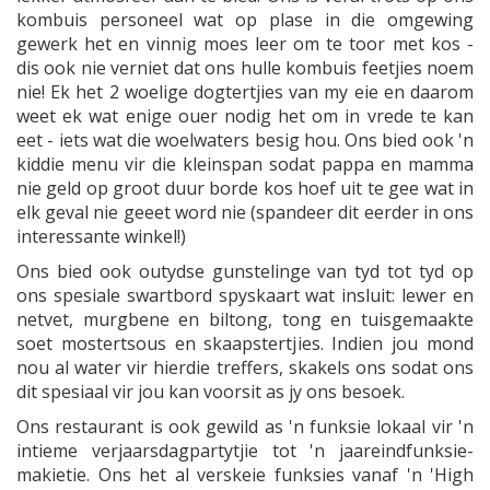
kombuis personeel wat op plase in die omgewing
gewerk het en vinnig moes leer om te toor met kos -
dis ook nie verniet dat ons hulle kombuis feetjies noem
nie! Ek het 2 woelige dogtertjies van my eie en daarom
weet ek wat enige ouer nodig het om in vrede te kan
eet - iets wat die woelwaters besig hou. Ons bied ook 'n
kiddie menu vir die kleinspan sodat pappa en mamma
nie geld op groot duur borde kos hoef uit te gee wat in
elk geval nie geeet word nie (spandeer dit eerder in ons
interessante winkel!)
Ons bied ook outydse gunstelinge van tyd tot tyd op
ons spesiale swartbord spyskaart wat insluit: lewer en
netvet, murgbene en biltong, tong en tuisgemaakte
soet mostertsous en skaapstertjies. Indien jou mond
nou al water vir hierdie treffers, skakels ons sodat ons
dit spesiaal vir jou kan voorsit as jy ons besoek.
Ons restaurant is ook gewild as 'n funksie lokaal vir 'n
intieme verjaarsdagpartytjie tot 'n jaareindfunksie-
makietie. Ons het al verskeie funksies vanaf 'n 'High