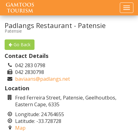
Togg
navi
Padlangs Restaurant - Patensie
Patensie
Go Back
Contact Details
042 283 0798
042 2830798
baviaans@padlangs.net
Location
Fred Ferreira Street, Patensie, Geelhoutbos,
Eastern Cape, 6335
Longitude: 24.764655
Latitude: -33.728728
Map